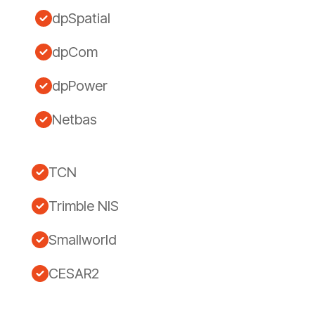
dpSpatial
dpCom
dpPower
Netbas
TCN
Trimble NIS
Smallworld
CESAR2