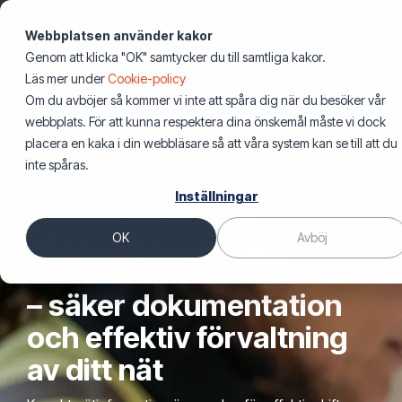
Hoppa
över
Tog
Webbplatsen använder kakor
första
Me
Genom att klicka "OK" samtycker du till samtliga kakor.
innehållet
Telekom
Energilösningar
Nyheter
Energi
Digital
Fastighet
Smarta
Utbildning
Off
Lö
Läs mer under
Cookie-policy
Nyheter & blogg
Testing 1
Nyheter & blogg
infrastruktur
& Industri
fastigheter
se
Om du avböjer så kommer vi inte att spåra dig när du besöker vår
Elnät
Nyheter & Insikter
Mobiloperatörer
Elnätsbolag
CESAR2
Sub Nav 1
webbplats. För att kunna respektera dina önskemål måste vi dock
Pressmeddelanden
Pressmeddelanden
Datacenter
El & Tele
Bostadsrättsföreningar
Förs
Sub Nav 2
placera en kaka i din webbläsare så att våra system kan se till att du
Stadsnät
Uppdrag och projekt
Batterilager & BESS
Utvecklare av energiproduktion
Fastighetsteknik
inte spåras.
Webinars
Webbinarier
Mobilnät
Industri
VVS
Testing 2
Nätinforma­
Inställningar
Pressmeddelanden
Nationella fibernät
Solcellsanläggningar
Robust fiber
Events
Events
Fibernät
Kommersiella fastighetsägare
Energi i fastighet
Testing 3
Företagscertifikat
tionssystem
OK
Avböj
Webbinarier
Laddinfrastruktur
Boka oss som talare
Boka en expert till ditt
För icke tekniker
Spårbunden trafik och järnväg
Belysning
Offentliga fastighetsägare
Boka Vinnergi som talare
Omcertifiering
– säker dokumenta­tion
Fysisk säkerhet
Personcertifikat
och effektiv förvaltning
Säk
Säker anläggning
av ditt nät
Utbildningsbevis