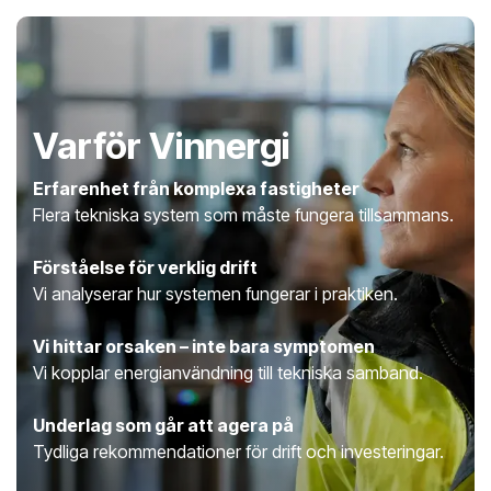
Varför Vinnergi
Erfarenhet från komplexa fastigheter
Flera tekniska system som måste fungera tillsammans.
Förståelse för verklig drift
Vi analyserar hur systemen fungerar i praktiken.
Vi hittar orsaken – inte bara symptomen
Vi kopplar energianvändning till tekniska samband.
Underlag som går att agera på
Tydliga rekommendationer för drift och investeringar.