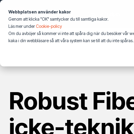
Hoppa
över
Webbplatsen använder kakor
Vem vi hjälper
första
Genom att klicka "OK" samtycker du till samtliga kakor.
innehållet
Energilösningar
Nyheter
Digital 
Läs mer under
Telekom
Cookie-policy
Energi
Nyheter & blogg
Om du avböjer så kommer vi inte att spåra dig när du besöker vår w
Elnät
Nyheter & Insikter
Datacenter
Mobiloperatörer
Elnätsbolag
kaka i din webbläsare så att våra system kan se till att du inte spåras.
Pressmeddelanden
Batterilager & BESS
Uppdrag och projekt
Mobilnät
Stadsnät
Utvecklare 
Solcellsanläggningar
Pressmeddelanden
Fibernät
Nationella fibernät
Webinars
Laddinfrastruktur
Webbinarier
Spårbunden 
Boka Vinnergi som talare
Events
Robust Fibe
Boka oss som talare
icke-teknik