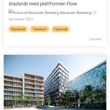
stadsnät med plattformen Flow
Alexander Åkerberg
:
23
december 2022
Stadsnät
Telekom
Fibernät
Läs mer