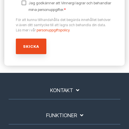
Jag godkänner att Vinnergi lagrar och behandlar
mina personuppgifter.
*
För att kunna tillhandahålla det begärda innehållet behöver
vi även ditt samtycke till att lagra och behandla din data.
Läs mer i vår
personuppgiftspolicy
.
KONTAKT
FUNKTIONER