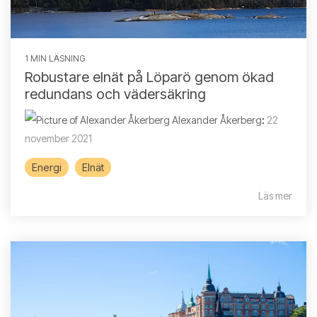
1 MIN LÄSNING
Robustare elnät på Löparö genom ökad
redundans och vädersäkring
Alexander Åkerberg
:
22
november 2021
Energi
Elnät
Läs mer