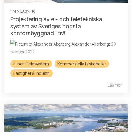
1 MIN LÄSNING
Projektering av el- och teletekniska
system av Sveriges högsta
kontorsbyggnad i trä
Alexander Åkerberg
:
20
oktober 2022
El och Telesystem
Kommersiella fastigheter
Fastighet & Industri
Läs mer