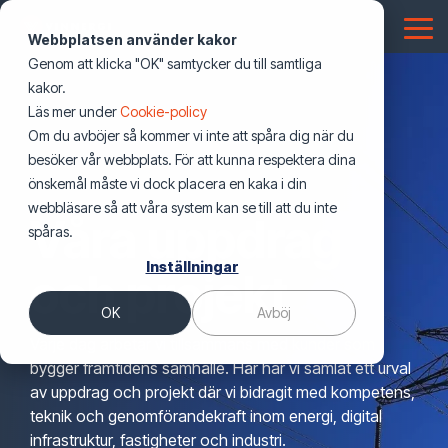
Hoppa
över
Tog
Webbplatsen använder kakor
första
Me
Genom att klicka "OK" samtycker du till samtliga
innehållet
Telekom
Energilösningar
Nyheter
Energi
Digital
Fastighet
Smarta
Utbildning
Offentlig
Lösningar
kakor.
Nyheter & blogg
Testing 1
Nyheter & blogg
infrastruktur
&
fastigheter
sektor
Läs mer under
Cookie-policy
Elnät
Nyheter & Insikter
Mobiloperatörer
Elnätsbolag
CESAR2
Dokumentation (NIS)
Sub Nav 1
Industri
Om du avböjer så kommer vi inte att spåra dig när du
Pressmeddelanden
Pressmeddelanden
Datacenter
El & Tele
Försvar
Sub Nav 2
besöker vår webbplats. För att kunna respektera dina
Bostadsrättsföreningar
Stadsnät
Uppdrag och projekt
Batterilager & BESS
Utvecklare av energiproduktion
Fastighetsteknik
Drift, övervakning och underhall
önskemål måste vi dock placera en kaka i din
Webinars
Webbinarier
Mobilnät
VVS
Transportsystem
Testing 2
webbläsare så att våra system kan se till att du inte
Industri
Våra uppdrag
Pressmeddelanden
Solcellsanläggningar
Nationella fibernät
Robust fiber
Funktionsansvar
spåras.
Events
Events
Fibernät
Energi i fastighet
Offentlig verksamhet
Testing 3
Företagscertifikat
Inställningar
Kommersiella fastighetsägare
Webbinarier
Laddinfrastruktur
Hårdvara och logistik
och projekt
Boka oss som talare
Boka en expert till ditt event
För icke tekniker
Spårbunden trafik och järnväg
Belysning
OK
Avböj
Offentliga fastighetsägare
Boka Vinnergi som talare
Mjukvara och system
Omcertifiering
Varje dag arbetar vi tillsammans med kunder som
Fysisk säkerhet
Personcertifikat
bygger framtidens samhälle. Här har vi samlat ett urval
Säkerhet
Säker anläggning
av uppdrag och projekt där vi bidragit med kompetens,
teknik och genomförandekraft inom energi, digital
Totalentreprenad
Utbildningsbevis
infrastruktur, fastigheter och industri.