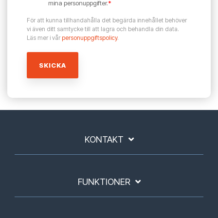
mina personuppgifter.
*
För att kunna tillhandahålla det begärda innehållet behöver
vi även ditt samtycke till att lagra och behandla din data.
Läs mer i vår
personuppgiftspolicy
.
KONTAKT
FUNKTIONER