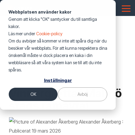
Hoppa
över
Tog
Webbplatsen använder kakor
första
Me
Genom att klicka "OK" samtycker du till samtliga
innehållet
Telekom
Energilösningar
Nyheter
Energi
Digital
Fastighet
Smarta
Utbildning
Offentlig
Lösningar
kakor.
Nyheter & blogg
Testing 1
Nyheter & blogg
infrastruktur
&
fastigheter
sektor
Läs mer under
Cookie-policy
Elnät
Nyheter & Insikter
Mobiloperatörer
Elnätsbolag
CESAR2
Dokumentation (NIS)
Sub Nav 1
Industri
Om du avböjer så kommer vi inte att spåra dig när du
Pressmeddelanden
Pressmeddelanden
Datacenter
El & Tele
Försvar
Sub Nav 2
besöker vår webbplats. För att kunna respektera dina
Bostadsrättsföreningar
Stadsnät
Uppdrag och projekt
Batterilager & BESS
Utvecklare av energiproduktion
Fastighetsteknik
Drift, övervakning och underhall
önskemål måste vi dock placera en kaka i din
Webinars
Webbinarier
Mobilnät
VVS
Transportsystem
Testing 2
webbläsare så att våra system kan se till att du inte
Industri
Pressmeddelanden
Solcellsanläggningar
Nationella fibernät
Robust fiber
Funktionsansvar
spåras.
Events
Events
Fibernät
Energi i fastighet
Offentlig verksamhet
Testing 3
Företagscertifikat
1 MIN LÄSNING
Inställningar
Kommersiella fastighetsägare
Webbinarier
Laddinfrastruktur
Hårdvara och logistik
Boka oss som talare
Boka en expert till ditt event
För icke tekniker
Spårbunden trafik och järnväg
Belysning
Vinnergi etta i Malmö
OK
Avböj
Offentliga fastighetsägare
Boka Vinnergi som talare
Mjukvara och system
Omcertifiering
stads ramavtal
Fysisk säkerhet
Personcertifikat
Säkerhet
Säker anläggning
Alexander Åkerberg
:
Totalentreprenad
Utbildningsbevis
Publicerat 19 mars 2026