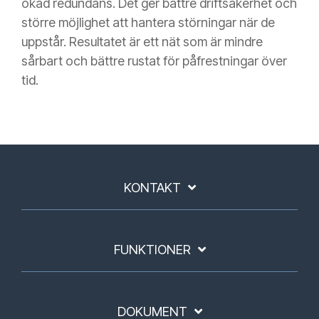
ökad redundans. Det ger bättre driftsäkerhet och
större möjlighet att hantera störningar när de
uppstår. Resultatet är ett nät som är mindre
sårbart och bättre rustat för påfrestningar över
tid.
KONTAKT
FUNKTIONER
DOKUMENT