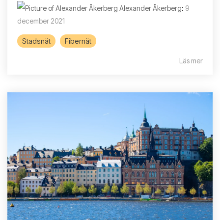
Alexander Åkerberg
:
9
december 2021
Stadsnät
Fibernät
Läs mer