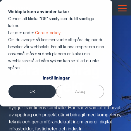
Hoppa
över
Tog
Webbplatsen använder kakor
första
Me
Genom att klicka "OK" samtycker du till samtliga
innehållet
Telekom
Energilösningar
Nyheter
Energi
Digital
Fastighet
Smarta
Utbildning
Offentlig
Lösningar
kakor.
Nyheter & blogg
Testing 1
Nyheter & blogg
infrastruktur
&
fastigheter
sektor
Läs mer under
Cookie-policy
Elnät
Nyheter & Insikter
Mobiloperatörer
Elnätsbolag
CESAR2
Dokumentation (NIS)
Sub Nav 1
Industri
Om du avböjer så kommer vi inte att spåra dig när du
Pressmeddelanden
Pressmeddelanden
Datacenter
El & Tele
Försvar
Sub Nav 2
besöker vår webbplats. För att kunna respektera dina
Bostadsrättsföreningar
Stadsnät
Uppdrag och projekt
Batterilager & BESS
Utvecklare av energiproduktion
Fastighetsteknik
Drift, övervakning och underhall
önskemål måste vi dock placera en kaka i din
Webinars
Webbinarier
Mobilnät
VVS
Transportsystem
Testing 2
webbläsare så att våra system kan se till att du inte
Industri
Våra uppdrag
Pressmeddelanden
Solcellsanläggningar
Nationella fibernät
Robust fiber
Funktionsansvar
spåras.
Events
Events
Fibernät
Energi i fastighet
Offentlig verksamhet
Testing 3
Företagscertifikat
Inställningar
Kommersiella fastighetsägare
Webbinarier
Laddinfrastruktur
Hårdvara och logistik
och projekt
Boka oss som talare
Boka en expert till ditt event
För icke tekniker
Spårbunden trafik och järnväg
Belysning
OK
Avböj
Offentliga fastighetsägare
Boka Vinnergi som talare
Mjukvara och system
Omcertifiering
Varje dag arbetar vi tillsammans med kunder som
Fysisk säkerhet
Personcertifikat
bygger framtidens samhälle. Här har vi samlat ett urval
Säkerhet
Säker anläggning
av uppdrag och projekt där vi bidragit med kompetens,
teknik och genomförandekraft inom energi, digital
Totalentreprenad
Utbildningsbevis
infrastruktur, fastigheter och industri.